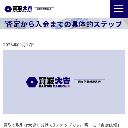
>
>
査定から入金までの具体的ス
ホーム
GMB投稿
テップ
査定から入金までの具体的ステップ
2025年09月17日
買取の取引は大きく分けて3ステップです。第一に「査定依頼」